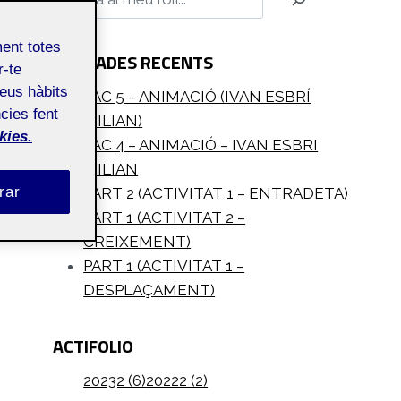
ment totes
ENTRADES RECENTS
r-te
teus hàbits
PAC 5 – ANIMACIÓ (IVAN ESBRÍ
cies fent
MILIAN)
kies.
PAC 4 – ANIMACIÓ – IVAN ESBRI
MILIAN
rar
PART 2 (ACTIVITAT 1 – ENTRADETA)
PART 1 (ACTIVITAT 2 –
CREIXEMENT)
PART 1 (ACTIVITAT 1 –
DESPLAÇAMENT)
ACTIFOLIO
20232 (6)
20222 (2)