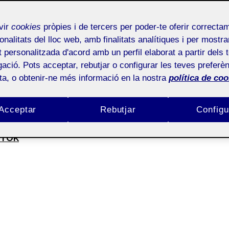
ontra TikTok)
vir
cookies
pròpies i de tercers per poder-te oferir correcta
onalitats del lloc web, amb finalitats analítiques i per mostra
at personalitzada d'acord amb un perfil elaborat a partir dels 
ació. Pots acceptar, rebutjar o configurar les teves preferèn
ota, o obtenir-ne més informació en la nostra
política de coo
Públic
Acceptar
Rebutjar
Configu
 TOK