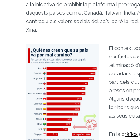
a la iniciativa de prohibir la plataforma i prorroga
d’aquests països com el Canadà, Taiwan, Índia, Af
contradiu els valors socials del país, però la real
Xina.
El context s
conflictes ex
l’eliminació 
ciutadans, as
part dels ci
preses en pro
Alguns d’aque
territoris qu
als seus ciut
En la
gràfica