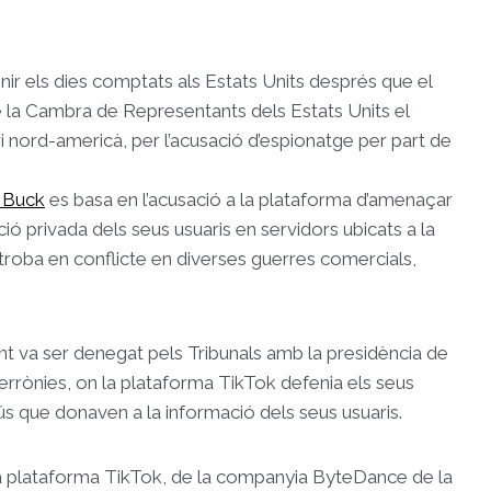
enir els dies comptats als Estats Units després que el
 la Cambra de Representants dels Estats Units el
itori nord-americà, per l’acusació d’espionatge per part de
 Buck
es basa en l’acusació a la plataforma d’amenaçar
ció privada dels seus usuaris en servidors ubicats a la
es troba en conflicte en diverses guerres comercials,
nt va ser denegat pels Tribunals amb la presidència de
errònies, on la plataforma TikTok defenia els seus
’ús que donaven a la informació dels seus usuaris.
i la plataforma TikTok, de la companyia ByteDance de la