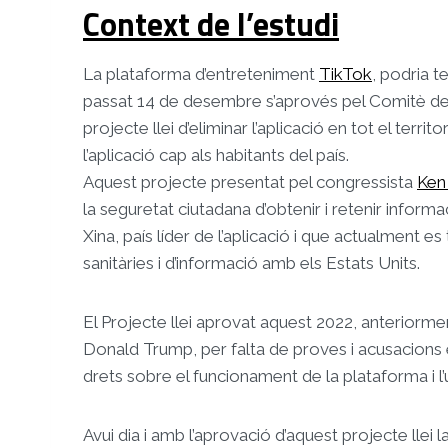
Context de l’estudi
La plataforma d’entreteniment
TikTok
, podria t
passat 14 de desembre s’aprovés pel Comitè de
projecte llei d’eliminar l’aplicació en tot el terr
l’aplicació cap als habitants del país.
Aquest projecte presentat pel congressista
Ken
la seguretat ciutadana d’obtenir i retenir informa
Xina, país líder de l’aplicació i que actualment 
sanitàries i d’informació amb els Estats Units.
El Projecte llei aprovat aquest 2022, anteriorme
Donald Trump, per falta de proves i acusacions 
drets sobre el funcionament de la plataforma i l
Avui dia i amb l’aprovació d’aquest projecte lle