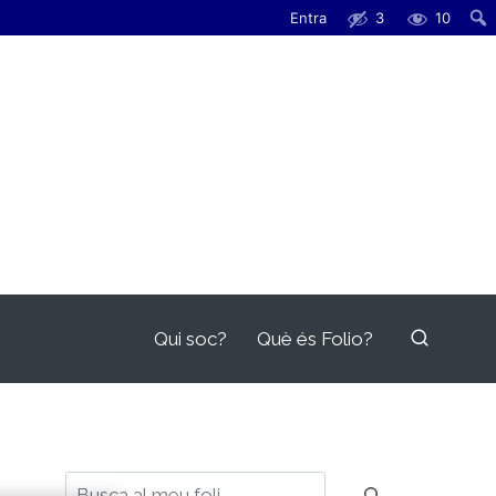
Entra
3
10
Qui soc?
Què és Folio?
Cerca