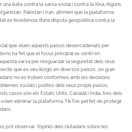
r una lluita contra la xarxa social i contra la Xina. Alguns
ganistan, Pakistan i Iran, afirmen que la plataforma
itat és l’existència d’una disputa geopolítica contra la
ocial que viuen aquests països desencadenats per
terns ha fet que el focus principal se centri en
d’aquesta xarxa per resguardar la seguretat dels seus
pecte que es veu il·lògic en diversos països, on gran
utadans no es troben conformes amb les decisions
blemes socials i polítics dels seus propis països.
sts casos són els Estats Units, Canadà i Índia, tres dels
e volen eliminar la plataforma TikTok pel fet de protegir
adans.
es pot observar
l’opinió dels ciutadans sobre les