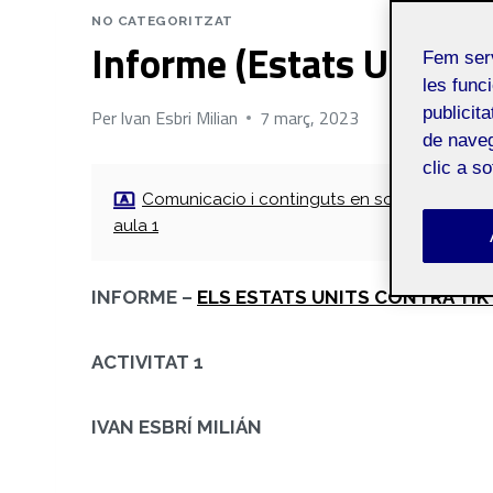
NO CATEGORITZAT
Informe (Estats Units c
Fem ser
les funci
publicit
Per
Ivan Esbri Milian
7 març, 2023
de naveg
clic a s
Comunicacio i continguts en social media
aula 1
INFORME –
ELS ESTATS UNITS CONTRA TIK
ACTIVITAT 1
IVAN ESBRÍ MILIÁN