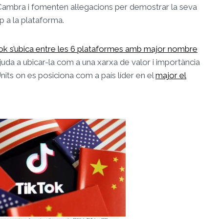
 Cambra i fomenten al·legacions per demostrar la seva
p a la plataforma.
ok s’ubica entre les 6 plataformes amb major nombre
juda a ubicar-la com a una xarxa de valor i importància
nits on es posiciona com a país líder en el
major el