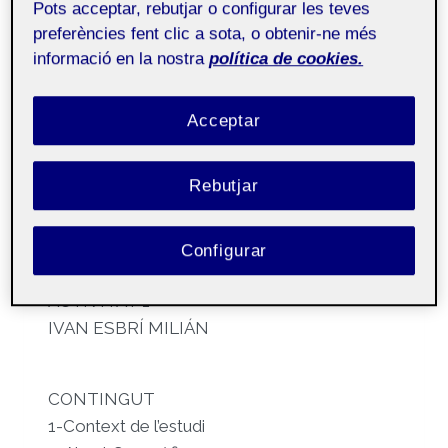
Pots acceptar, rebutjar o configurar les teves
TikTok)
preferències fent clic a sota, o obtenir-ne més
informació en la nostra
política de cookies.
Per
Ivan Esbri Milian
7 març, 2023
Acceptar
Comunicacio i
Públic
continguts en
social media aula 1
Rebutjar
INFORME – ELS ESTATS UNITS CONTRA
Configurar
TIK TOK
ACTIVITAT 1
IVAN ESBRÍ MILIÁN
CONTINGUT
1-Context de l’estudi