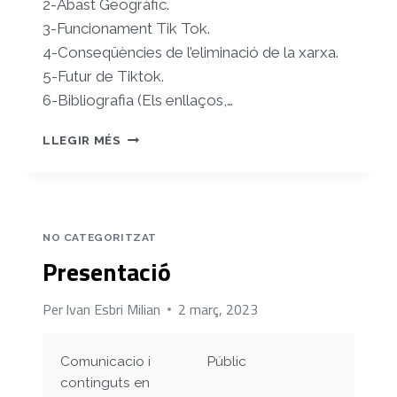
2-Abast Geogràfic.
3-Funcionament Tik Tok.
4-Conseqüències de l’eliminació de la xarxa.
5-Futur de Tiktok.
6-Bibliografia
(Els enllaços,
…
INFORME
LLEGIR MÉS
(ESTATS
UNITS
CONTRA
TIKTOK)
NO CATEGORITZAT
Presentació
Per
Ivan Esbri Milian
2 març, 2023
Comunicacio i
Públic
continguts en