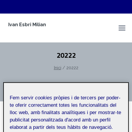
Vés
Ivan Esbri Milian
al
Espai Personal
contingut
20222
Inici
/
20222
20222
Fem servir
cookies
pròpies i de tercers per poder-
te oferir correctament totes les funcionalitats del
lloc web, amb finalitats analítiques i per mostrar-te
publicitat personalitzada d'acord amb un perfil
NO CATEGORITZAT
elaborat a partir dels teus hàbits de navegació.
Informe (Estats Units contra