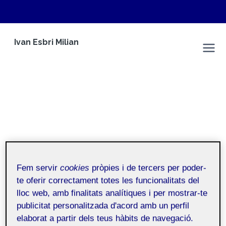
Vés
Ivan Esbri Milian
al
Espai Personal
contingut
Fem servir
cookies
pròpies i de tercers per poder-
te oferir correctament totes les funcionalitats del
Qui soc?
lloc web, amb finalitats analítiques i per mostrar-te
publicitat personalitzada d'acord amb un perfil
Inici
/
Qui soc?
elaborat a partir dels teus hàbits de navegació.