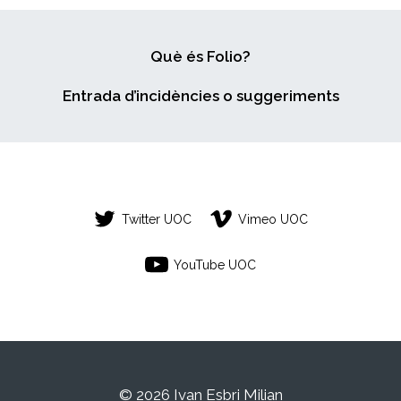
Què és Folio?
Entrada d’incidències o suggeriments
Twitter UOC
Vimeo UOC
YouTube UOC
© 2026 Ivan Esbri Milian