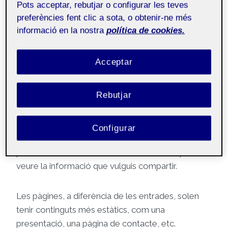
Pots acceptar, rebutjar o configurar les teves
preferències fent clic a sota, o obtenir-ne més
Públic
informació en la nostra
política de cookies.
Hola!
Acceptar
Soc X i aquesta
pàgina
s’ha generat
Rebutjar
automàticament. Aquesta pàgina és
pública
i la
pot veure tothom. És interessant que hi hagi
continguts públics en el teu espai Folio, com
Configurar
aquesta pàgina de presentació. Així, si algú el visita,
però no és membre de la comunitat UOC podrà
veure la informació que vulguis compartir.
Les pàgines, a diferència de les entrades, solen
tenir continguts més estàtics, com una
presentació, una pàgina de contacte, etc.