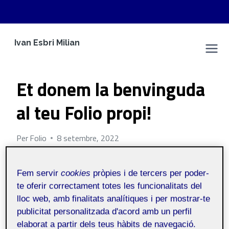
Vés
Ivan Esbri Milian
al
Espai Personal
contingut
CONTINGUT AUTO GENERAT
Et donem la benvinguda
al teu Folio propi!
Per
Folio
8 setembre, 2022
Fem servir
cookies
pròpies i de tercers per poder-
Públic
te oferir correctament totes les funcionalitats del
lloc web, amb finalitats analítiques i per mostrar-te
(
Aquesta publicació s’ha generat
publicitat personalitzada d'acord amb un perfil
automàticament i la pot veure tothom)
elaborat a partir dels teus hàbits de navegació.