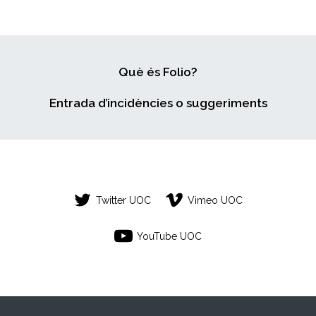
Què és Folio?
Entrada d’incidències o suggeriments
Twitter UOC
Vimeo UOC
YouTube UOC