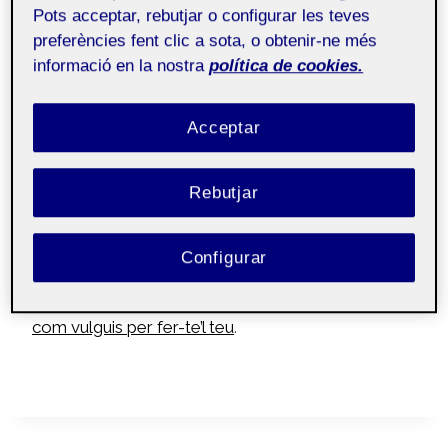
Pots acceptar, rebutjar o configurar les teves
preferències fent clic a sota, o obtenir-ne més
Hola!
informació en la nostra
política de cookies.
si llegeixes això és que
ja tens activat el teu
Acceptar
propi Folio
, el portafolis amb tecnologia
WordPress on podràs publicar no només tot allò
que vulguis sobre tu i els teus projectes propis
Rebutjar
sinó també les PACs i activitats de les teves
assignatures al llarg dels estudis.
Configurar
Et convidem a explorar-lo i a
personalitzar-lo tant
com vulguis per fer-te’l teu
.