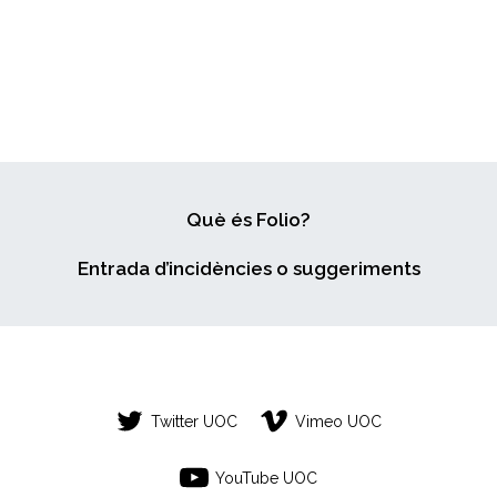
Què és Folio?
Entrada d’incidències o suggeriments
Twitter UOC
Vimeo UOC
YouTube UOC