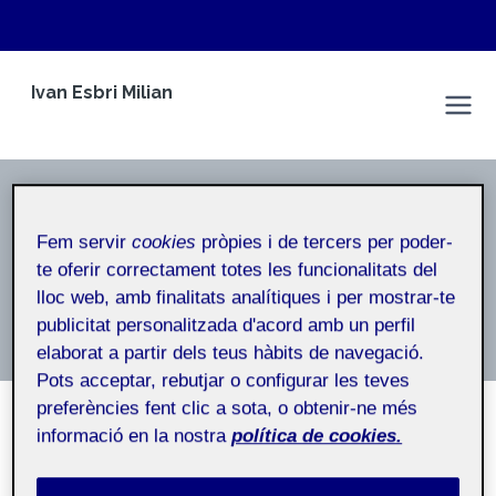
Vés
Ivan Esbri Milian
al
Espai Personal
contingut
Benvinguda
Fem servir
cookies
pròpies i de tercers per poder-
Inici
/
Benvinguda
te oferir correctament totes les funcionalitats del
lloc web, amb finalitats analítiques i per mostrar-te
Benvinguda
publicitat personalitzada d'acord amb un perfil
elaborat a partir dels teus hàbits de navegació.
Pots acceptar, rebutjar o configurar les teves
preferències fent clic a sota, o obtenir-ne més
informació en la nostra
política de cookies.
NO CATEGORITZAT
Presentació