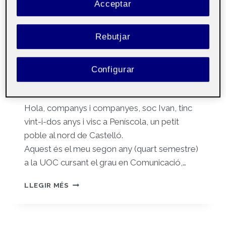
Acceptar
Per
Ivan Esbri Milian
2 març, 2023
Rebutjar
Comunicacio i
Públic
continguts en
Configurar
social media aula 1
Hola, companys i companyes, soc Ivan, tinc
vint-i-dos anys i visc a Peníscola, un petit
poble al nord de Castelló.
Aquest és el meu segon any (quart semestre)
a la UOC cursant el grau en Comunicació,…
PRESENTACIÓ
LLEGIR MÉS