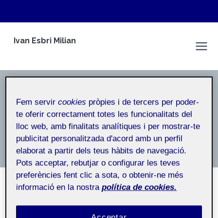
Vés
Ivan Esbri Milian
al
Espai Personal
contingut
Lliurament de l'activitat PAC4
Fem servir
cookies
pròpies i de tercers per poder-
Inici
/
Lliurament de l'activitat PAC4
te oferir correctament totes les funcionalitats del
lloc web, amb finalitats analítiques i per mostrar-te
Lliurament de l’activitat PAC4
publicitat personalitzada d'acord amb un perfil
elaborat a partir dels teus hàbits de navegació.
Pots acceptar, rebutjar o configurar les teves
preferències fent clic a sota, o obtenir-ne més
informació en la nostra
política de cookies.
NO CATEGORITZAT
PAC 4 – ANIMACIÓ – IVAN
Acceptar