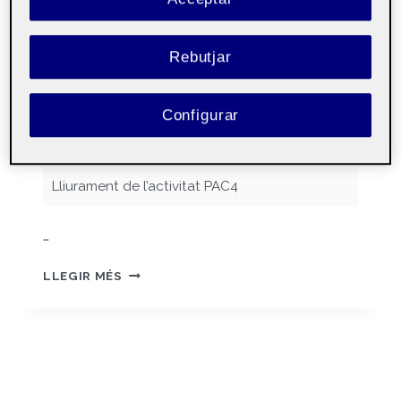
ESBRI MILIAN
Rebutjar
Per
Ivan Esbri Milian
1 maig, 2024
Configurar
Animació – Aula 1
Públic
Lliurament de l’activitat PAC4
…
PAC
LLEGIR MÉS
4
–
ANIMACIÓ
–
IVAN
ESBRI